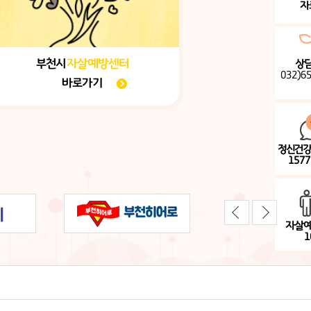
자
부천시
자살예방센터
상
032)6
바로가기
정신건
1577
자살
1