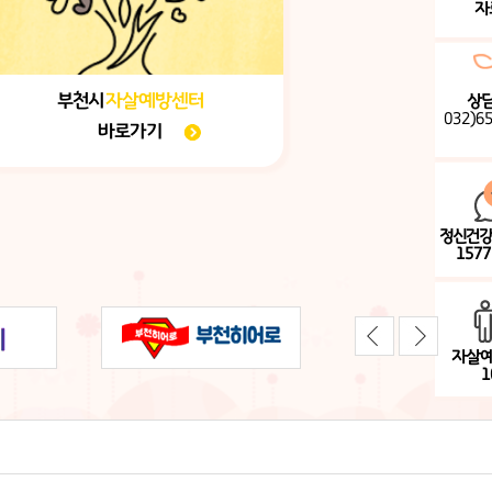
자
부천시
자살예방센터
상
032)6
바로가기
정신건
1577
자살
1